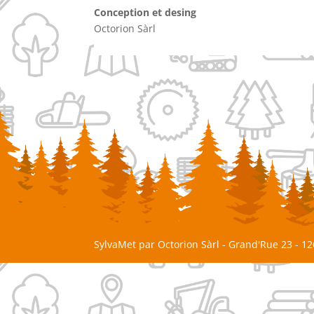
Conception et desing
Octorion Sàrl
SylvaMet par Octorion Sàrl - Grand'Rue 23 - 1