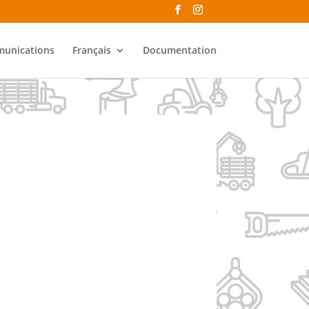
unications
Français
Documentation