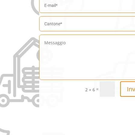
In
=
2 + 6